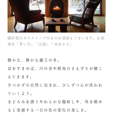
暖炉型のガスストーブ付きのお部屋もございます。お部
屋名「青い月」「山桜」「水あかり」
静かな、静かな蔵王の冬。
耳をすませば、川の音や野鳥のさえずりが聴こ
えてきます。
手つかずの自然に包まれ、少しずつ心が洗われ
ていくよう。
まどろみを誘うやわらかな陽射しや、外を眺め
ると実感する一日の色の変化の美しさ。