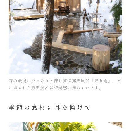
森の最奥にひっそりと佇む貸切露天風呂「通り雨」。雪
に埋もれた露天風呂は秘湯感に満ちています。
季節の食材に耳を傾けて