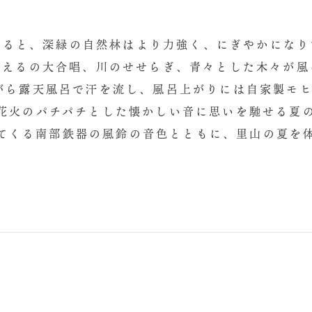
なると、深緑の自然林はより力強く、にぎやかになり
かえるの大合唱、川のせせらぎ、青々とした木々が風
がら露天風呂で汗を流し、風呂上がりには自家製モ
花火のパチパチとした懐かしい音に思いを馳せる夏
てくる南部鉄器の風鈴の音色とともに、里山の夏を