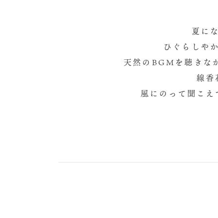
夏に
ひぐらしや
天然のBGMを聴きな
線香
風にのって聞こえ