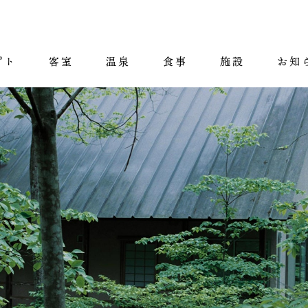
プト
客室
温泉
食事
施設
お知