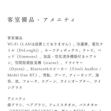
客室備品・アメニティ
客室備品
Wi-Fi（LANは設置しておりません）、冷蔵庫、電気ケ
トル（DeLonghi）、セーフティボックス、テレビ、ベ
ッド（Simmons）、加湿・空気清浄機能付きエアコ
ン、空間除菌脱臭機（ziaino）、ドライヤー
（Dyson）、Bluetoothスピーカー（Tivoli Audhio /
Model One BT）、雪駄、ブーツ、ティーカップ、湯
呑、皿、フォーク、スプーン、ワインオープナー、ワイ
ングラス
アメニティ
歯ブラシ、ヘアブラシ、フェイスタオル、バスタオル
（IKEUCHI ORGANIC/オーガニック732）、ルーム