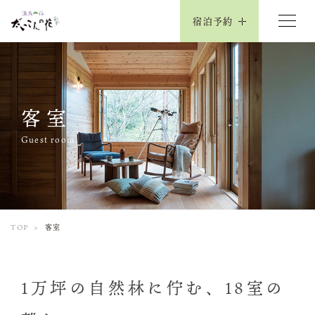
宿泊予約
客室
Guest room
TOP
客室
1万坪の自然林に佇む、18室の