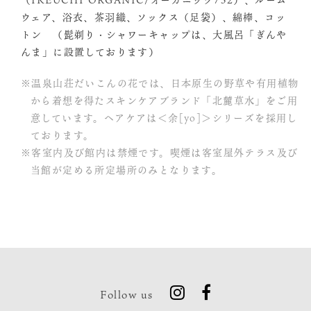
ウェア、浴衣、茶羽織、ソックス（足袋）、綿棒、コッ
トン （髭剃り・シャワーキャップは、大風呂「ぎんや
んま」に設置しております）
※温泉山荘だいこんの花では、日本原生の野草や有用植物
から着想を得たスキンケアブランド「北麓草水」をご用
意しています。ヘアケアは＜余[yo]＞シリーズを採用し
ております。
※客室内及び館内は禁煙です。喫煙は客室屋外テラス及び
当館が定める所定場所のみとなります。
Follow us