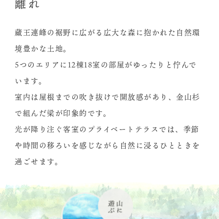
離れ
蔵王連峰の裾野に広がる広大な森に抱かれた自然環
境豊かな土地。
5つのエリアに12棟18室の部屋がゆったりと佇んで
います。
室内は屋根までの吹き抜けで開放感があり、金山杉
で組んだ梁が印象的です。
光が降り注ぐ客室のプライベートテラスでは、季節
や時間の移ろいを感じながら自然に浸る
ひとときを
過ごせます。