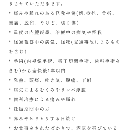
りさせていただきます。
* 痛みや腫れのある怪我や傷(例:捻挫、骨折、
腰痛、脱臼、やけど、切り傷)
* 重度の内臓疾患、治療中の病気や怪我
* 経過観察中の病気、怪我(交通事故によるもの
を含む)
* 手術(内視鏡手術、帝王切開手術、⻭科手術を
含む)から全快後1年以内
* 発熱、頭痛、吐き気、腹痛、下痢
* 病気によるむくみやリンパ浮腫
* ⻭科治療による痛みや腫れ
* 妊娠期間中の方
* 赤みやヒリヒリする日焼け
* お食事をされたばかりで、酒気を帯びている